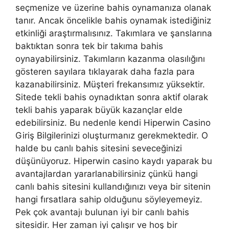
seçmenize ve üzerine bahis oynamanıza olanak
tanır. Ancak öncelikle bahis oynamak istediğiniz
etkinliği araştırmalısınız. Takımlara ve şanslarına
baktıktan sonra tek bir takıma bahis
oynayabilirsiniz. Takımların kazanma olasılığını
gösteren sayılara tıklayarak daha fazla para
kazanabilirsiniz. Müşteri frekansımız yüksektir.
Sitede tekli bahis oynadıktan sonra aktif olarak
tekli bahis yaparak büyük kazançlar elde
edebilirsiniz. Bu nedenle kendi Hiperwin Casino
Giriş Bilgilerinizi oluşturmanız gerekmektedir. O
halde bu canlı bahis sitesini seveceğinizi
düşünüyoruz. Hiperwin casino kaydı yaparak bu
avantajlardan yararlanabilirsiniz çünkü hangi
canlı bahis sitesini kullandığınızı veya bir sitenin
hangi fırsatlara sahip olduğunu söyleyemeyiz.
Pek çok avantajı bulunan iyi bir canlı bahis
sitesidir. Her zaman iyi çalışır ve hoş bir