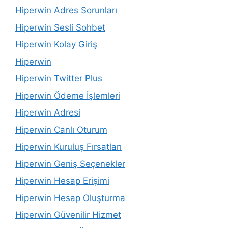
Hiperwin Adres Sorunları
Hiperwin Sesli Sohbet
Hiperwin Kolay Giriş
Hiperwin
Hiperwin Twitter Plus
Hiperwin Ödeme İşlemleri
Hiperwin Adresi
Hiperwin Canlı Oturum
Hiperwin Kuruluş Fırsatları
Hiperwin Geniş Seçenekler
Hiperwin Hesap Erişimi
Hiperwin Hesap Oluşturma
Hiperwin Güvenilir Hizmet