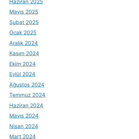
Haziran 2025
Mayıs 2025
Şubat 2025
Ocak 2025
Aralık 2024
Kasım 2024
Ekim 2024
Eylül 2024
Ağustos 2024
Temmuz 2024
Haziran 2024
Mayıs 2024
Nisan 2024
Mart 2024