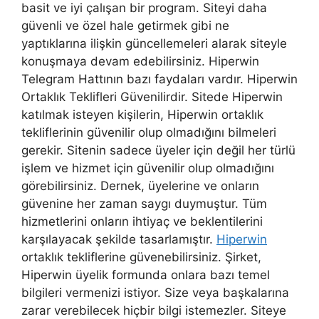
basit ve iyi çalışan bir program. Siteyi daha
güvenli ve özel hale getirmek gibi ne
yaptıklarına ilişkin güncellemeleri alarak siteyle
konuşmaya devam edebilirsiniz. Hiperwin
Telegram Hattının bazı faydaları vardır. Hiperwin
Ortaklık Teklifleri Güvenilirdir. Sitede Hiperwin
katılmak isteyen kişilerin, Hiperwin ortaklık
tekliflerinin güvenilir olup olmadığını bilmeleri
gerekir. Sitenin sadece üyeler için değil her türlü
işlem ve hizmet için güvenilir olup olmadığını
görebilirsiniz. Dernek, üyelerine ve onların
güvenine her zaman saygı duymuştur. Tüm
hizmetlerini onların ihtiyaç ve beklentilerini
karşılayacak şekilde tasarlamıştır.
Hiperwin
ortaklık tekliflerine güvenebilirsiniz. Şirket,
Hiperwin üyelik formunda onlara bazı temel
bilgileri vermenizi istiyor. Size veya başkalarına
zarar verebilecek hiçbir bilgi istemezler. Siteye