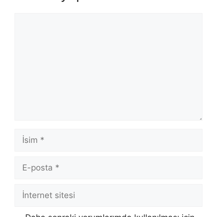
Yorum
İsim
E-
posta
İnternet
sitesi