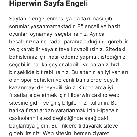
Hiperwin Sayfa Engeli
Sayfanın engellenmesi ya da takılması gibi
sorunlar yaşanmamaktadır. Eğlenceli ve basit
oyunları oynamayı seçebilirsiniz. Ayrıca
hesabınızda ne kadar paranız olduğunu görebilir
ve çıkarabilir veya siteye koyabilirsiniz. Sitedeki
bahisleriniz için nasıl ödeme yapmak istediğinizi
seçebilir, harika şeyler alabilir ve paranızı hızlı
bir şekilde bitirebilirsiniz. Bu sitenin en iyi yanları
olan spor bahisleri ve canlı bahislerde büyük
kazanmayı deneyebilirsiniz. Kuponlarda iyi
fırsatlar elde etmek için Hiperwin casino web
sitesine gidin ve giriş bilgilerinizi kullanın. Bu
harika fırsatlardan yararlanmak için Hiperwin
casinoların listesi değiştiğinde aşağıdaki
bağlantıya gidin. Bu linklere tıklayarak siteye
gidebilirsiniz. Web sitesini hemen ziyaret