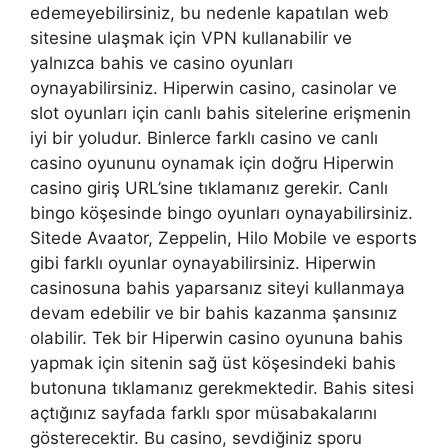
edemeyebilirsiniz, bu nedenle kapatılan web
sitesine ulaşmak için VPN kullanabilir ve
yalnızca bahis ve casino oyunları
oynayabilirsiniz. Hiperwin casino, casinolar ve
slot oyunları için canlı bahis sitelerine erişmenin
iyi bir yoludur. Binlerce farklı casino ve canlı
casino oyununu oynamak için doğru Hiperwin
casino giriş URL’sine tıklamanız gerekir. Canlı
bingo köşesinde bingo oyunları oynayabilirsiniz.
Sitede Avaator, Zeppelin, Hilo Mobile ve esports
gibi farklı oyunlar oynayabilirsiniz. Hiperwin
casinosuna bahis yaparsanız siteyi kullanmaya
devam edebilir ve bir bahis kazanma şansınız
olabilir. Tek bir Hiperwin casino oyununa bahis
yapmak için sitenin sağ üst köşesindeki bahis
butonuna tıklamanız gerekmektedir. Bahis sitesi
açtığınız sayfada farklı spor müsabakalarını
gösterecektir. Bu casino, sevdiğiniz sporu