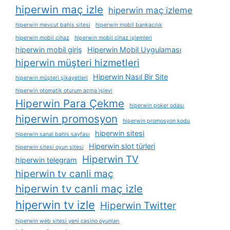
hiperwin maç izle
hiperwin maç izleme
hiperwin mevcut bahis sitesi
hiperwin mobil bankacılık
hiperwin mobil cihaz
hiperwin mobil cihaz i̇şlemleri
hiperwin mobil giriş
Hiperwin Mobil Uygulaması
hiperwin müşteri hizmetleri
Hiperwin Nasıl Bir Site
hiperwin müşteri şikayetleri
hiperwin otomatik oturum açma i̇şlevi
Hiperwin Para Çekme
hiperwin poker odası
hiperwin promosyon
hiperwin promosyon kodu
hiperwin sitesi
hiperwin sanal bahis sayfası
Hiperwin slot türleri
hiperwin sitesi oyun sitesi
Hiperwin TV
hiperwin telegram
hiperwin tv canli maç
hiperwin tv canli maç izle
hiperwin tv izle
Hiperwin Twitter
hiperwin web sitesi yeni casino oyunları