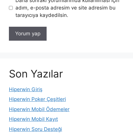
Daha sonraki yorumlarımda kullanılması için
adım, e-posta adresim ve site adresim bu
tarayıcıya kaydedilsin.
Son Yazılar
Hiperwin Giriş
Hiperwin Poker Çeşitleri
Hiperwin Mobil Ödemeler
Hiperwin Mobil Kayıt
Hiperwin Soru Desteği