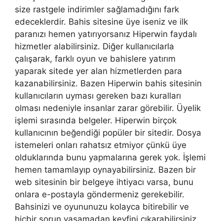
size rastgele indirimler sağlamadığını fark
edeceklerdir. Bahis sitesine üye iseniz ve ilk
paranızı hemen yatırıyorsanız Hiperwin faydalı
hizmetler alabilirsiniz. Diğer kullanıcılarla
çalışarak, farklı oyun ve bahislere yatırım
yaparak sitede yer alan hizmetlerden para
kazanabilirsiniz. Bazen Hiperwin bahis sitesinin
kullanıcıların uyması gereken bazı kuralları
olması nedeniyle insanlar zarar görebilir. Üyelik
işlemi sırasında belgeler. Hiperwin birçok
kullanıcının beğendiği popüler bir sitedir. Dosya
istemeleri onları rahatsız etmiyor çünkü üye
olduklarında bunu yapmalarına gerek yok. İşlemi
hemen tamamlayıp oynayabilirsiniz. Bazen bir
web sitesinin bir belgeye ihtiyacı varsa, bunu
onlara e-postayla göndermeniz gerekebilir.
Bahsinizi ve oyununuzu kolayca bitirebilir ve
hiçbir sorun yaşamadan keyfini çıkarabilirsiniz.