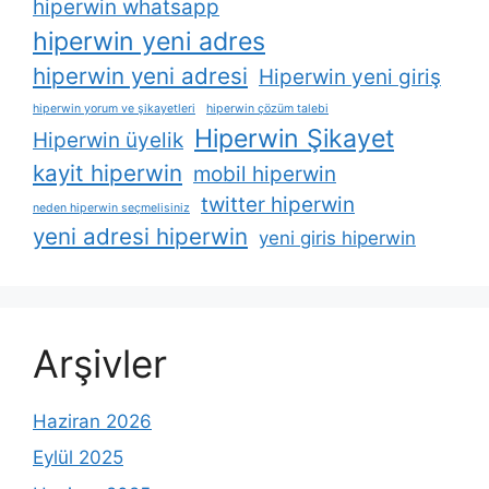
hiperwin whatsapp
hiperwin yeni adres
hiperwin yeni adresi
Hiperwin yeni giriş
hiperwin yorum ve şikayetleri
hiperwin çözüm talebi
Hiperwin Şikayet
Hiperwin üyelik
kayit hiperwin
mobil hiperwin
twitter hiperwin
neden hiperwin seçmelisiniz
yeni adresi hiperwin
yeni giris hiperwin
Arşivler
Haziran 2026
Eylül 2025