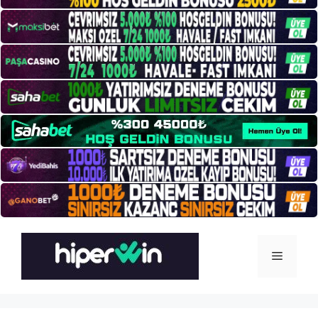
İçeriğe
atla
Menü