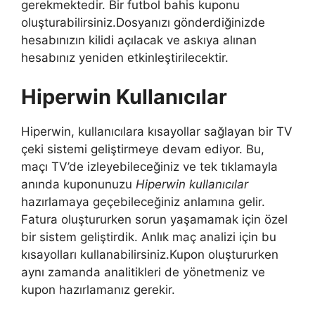
gerekmektedir. Bir futbol bahis kuponu
oluşturabilirsiniz.Dosyanızı gönderdiğinizde
hesabınızın kilidi açılacak ve askıya alınan
hesabınız yeniden etkinleştirilecektir.
Hiperwin Kullanıcılar
Hiperwin, kullanıcılara kısayollar sağlayan bir TV
çeki sistemi geliştirmeye devam ediyor. Bu,
maçı TV’de izleyebileceğiniz ve tek tıklamayla
anında kuponunuzu
Hiperwin kullanıcılar
hazırlamaya geçebileceğiniz anlamına gelir.
Fatura oluştururken sorun yaşamamak için özel
bir sistem geliştirdik. Anlık maç analizi için bu
kısayolları kullanabilirsiniz.Kupon oluştururken
aynı zamanda analitikleri de yönetmeniz ve
kupon hazırlamanız gerekir.