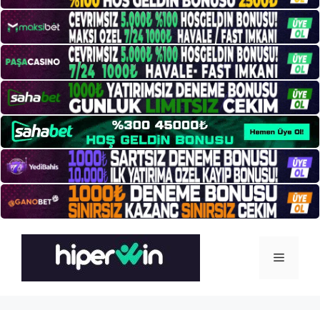
İçeriğe
atla
Menü