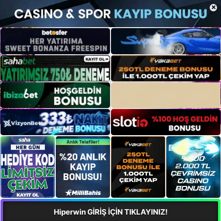
×
Hiperwin GİRİŞ İÇİN TIKLAYINIZ!