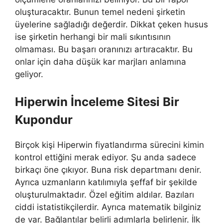
oluşturacaktır. Bunun temel nedeni şirketin
üyelerine sağladığı değerdir. Dikkat çeken husus
ise şirketin herhangi bir mali sıkıntısının
olmaması. Bu başarı oranınızı artıracaktır. Bu
onlar için daha düşük kar marjları anlamına
geliyor.
Hiperwin İnceleme Sitesi Bir
Kupondur
Birçok kişi Hiperwin fiyatlandırma sürecini kimin
kontrol ettiğini merak ediyor. Şu anda sadece
birkaçı öne çıkıyor. Buna risk departmanı denir.
Ayrıca uzmanların katılımıyla şeffaf bir şekilde
oluşturulmaktadır. Özel eğitim aldılar. Bazıları
ciddi istatistikçilerdir. Ayrıca matematik bilginiz
de var. Bağlantılar belirli adımlarla belirlenir. İlk