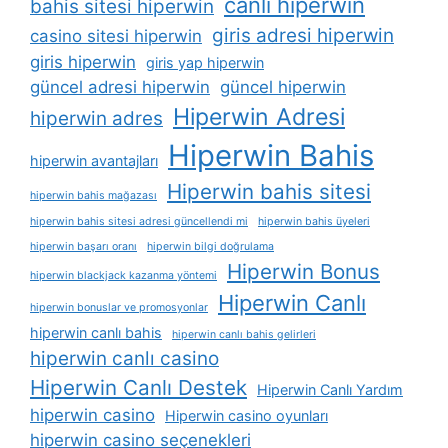
canli hiperwin
bahis sitesi hiperwin
giris adresi hiperwin
casino sitesi hiperwin
giris hiperwin
giris yap hiperwin
güncel adresi hiperwin
güncel hiperwin
Hiperwin Adresi
hiperwin adres
Hiperwin Bahis
hiperwin avantajları
Hiperwin bahis sitesi
hiperwin bahis mağazası
hiperwin bahis sitesi adresi güncellendi mi
hiperwin bahis üyeleri
hiperwin başarı oranı
hiperwin bilgi doğrulama
Hiperwin Bonus
hiperwin blackjack kazanma yöntemi
Hiperwin Canlı
hiperwin bonuslar ve promosyonlar
hiperwin canlı bahis
hiperwin canlı bahis gelirleri
hiperwin canlı casino
Hiperwin Canlı Destek
Hiperwin Canlı Yardım
hiperwin casino
Hiperwin casino oyunları
hiperwin casino seçenekleri