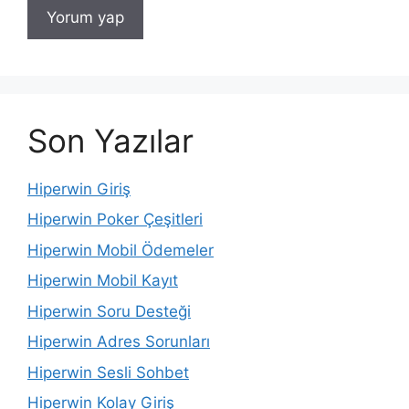
Son Yazılar
Hiperwin Giriş
Hiperwin Poker Çeşitleri
Hiperwin Mobil Ödemeler
Hiperwin Mobil Kayıt
Hiperwin Soru Desteği
Hiperwin Adres Sorunları
Hiperwin Sesli Sohbet
Hiperwin Kolay Giriş