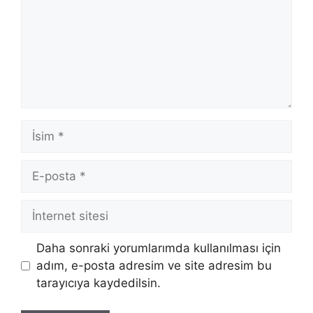
İsim
E-
posta
İnternet
sitesi
Daha sonraki yorumlarımda kullanılması için
adım, e-posta adresim ve site adresim bu
tarayıcıya kaydedilsin.