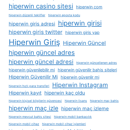
hiperwin casino sitesi
hiperwin com
hiperwin düzenli teklifler
hiperwin eposta kodu
hiperwin girisi
hiperwin giris adresi
hiperwin giris twitter
hiperwin giris yap
Hiperwin Giriş
Hiperwin Güncel
hiperwin güncel adres
hiperwin güncel adresi
hiperwin güncellenen adres
hiperwin güvenilebilir mi
hiperwin güvenilir bahis siteleri
Hiperwin Güvenilir Mi
hiperwin güvenlir mi
Hiperwin Instagram
hiperwin hızlı para transferi
Hiperwin kayıt
hiperwin kaç oldu
hiperwin kişisel bilgilerin güvencesi
hiperwin lisans
hiperwin maç bahis
hiperwin maç izle
hiperwin maç izleme
hiperwin mevcut bahis sitesi
hiperwin mobil bankacılık
hiperwin mobil cihaz
hiperwin mobil cihaz i̇şlemleri