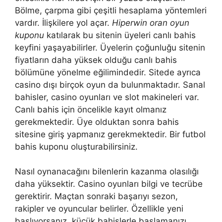
Bölme, çarpma gibi çeşitli hesaplama yöntemleri
vardır. İlişkilere yol açar.
Hiperwin oran oyun
kuponu
katılarak bu sitenin üyeleri canlı bahis
keyfini yaşayabilirler. Üyelerin çoğunluğu sitenin
fiyatların daha yüksek olduğu canlı bahis
bölümüne yönelme eğilimindedir. Sitede ayrıca
casino dışı birçok oyun da bulunmaktadır. Sanal
bahisler, casino oyunları ve slot makineleri var.
Canlı bahis için öncelikle kayıt olmanız
gerekmektedir. Üye olduktan sonra bahis
sitesine giriş yapmanız gerekmektedir. Bir futbol
bahis kuponu oluşturabilirsiniz.
Nasıl oynanacağını bilenlerin kazanma olasılığı
daha yüksektir. Casino oyunları bilgi ve tecrübe
gerektirir. Maçtan sonraki başarıyı sezon,
rakipler ve oyuncular belirler. Özellikle yeni
başlıyorsanız, küçük bahislerle başlamanızı