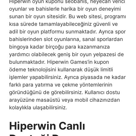
Hiperwin oyun kuponu seobahis, heyecan verici
oyunlar ve bahislerle harika bir oyun deneyimi
sunan bir oyun sitesidir. Bu web sitesi, programı
kısa sürede tamamlayabileceğiniz güvenli ve
adil bir oyun platformu sunmaktadır. Ayrıca spor
bahislerinden slot oyunlarına, sanal sporlardan
bingoya kadar birçoğu para kazanmanıza
yardımcı olabilecek geniş bir oyun yelpazesi de
bulunmaktadır. Hiperwin Games’in kupon
ödeme teknolojisini kullanarak düşük limitli
işlemler yapabilirsiniz. Ayrıca piyasada ne kadar
farklı para yatırma ve çekme yöntemlerinin
göründüğünü de görebilirsiniz. Kullanıcı dostu
arayüzüne masaüstü veya mobil cihazınızdan
kolaylıkla ulaşabilirsiniz.
Hiperwin Canlı