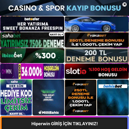
×
Hiperwin GİRİŞ İÇİN TIKLAYINIZ!