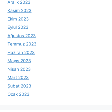
Aralık 2023
Kasım 2023
Ekim 2023
Eylül 2023
Ağustos 2023
Temmuz 2023
Haziran 2023
Mayıs 2023
Nisan 2023
Mart 2023
Şubat 2023
Ocak 2023