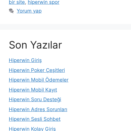
bir site
,
hiperwin spor
Yorum yap
Son Yazılar
Hiperwin Giriş
Hiperwin Poker Çeşitleri
Hiperwin Mobil Ödemeler
Hiperwin Mobil Kayıt
Hiperwin Soru Desteği
Hiperwin Adres Sorunları
Hiperwin Sesli Sohbet
Hiperwin Kolay Giriş