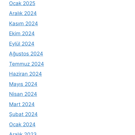
Ocak 2025
Aralık 2024
Kasım 2024
Ekim 2024
Eylül 2024
Ağustos 2024
Temmuz 2024
Haziran 2024
Mayıs 2024
Nisan 2024
Mart 2024
Şubat 2024
Ocak 2024
Aralık 2023