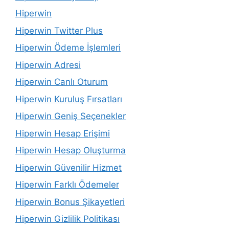
Hiperwin
Hiperwin Twitter Plus
Hiperwin Ödeme İşlemleri
Hiperwin Adresi
Hiperwin Canlı Oturum
Hiperwin Kuruluş Fırsatları
Hiperwin Geniş Seçenekler
Hiperwin Hesap Erişimi
Hiperwin Hesap Oluşturma
Hiperwin Güvenilir Hizmet
Hiperwin Farklı Ödemeler
Hiperwin Bonus Şikayetleri
Hiperwin Gizlilik Politikası