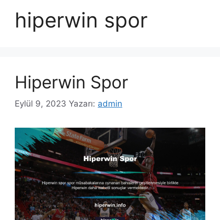
hiperwin spor
Hiperwin Spor
Eylül 9, 2023
Yazarı:
admin