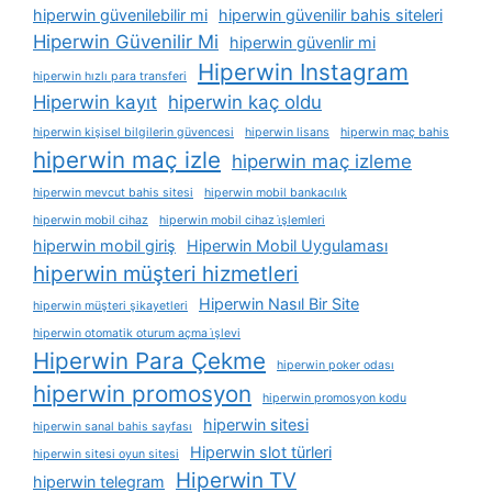
hiperwin güvenilebilir mi
hiperwin güvenilir bahis siteleri
Hiperwin Güvenilir Mi
hiperwin güvenlir mi
Hiperwin Instagram
hiperwin hızlı para transferi
Hiperwin kayıt
hiperwin kaç oldu
hiperwin kişisel bilgilerin güvencesi
hiperwin lisans
hiperwin maç bahis
hiperwin maç izle
hiperwin maç izleme
hiperwin mevcut bahis sitesi
hiperwin mobil bankacılık
hiperwin mobil cihaz
hiperwin mobil cihaz i̇şlemleri
hiperwin mobil giriş
Hiperwin Mobil Uygulaması
hiperwin müşteri hizmetleri
Hiperwin Nasıl Bir Site
hiperwin müşteri şikayetleri
hiperwin otomatik oturum açma i̇şlevi
Hiperwin Para Çekme
hiperwin poker odası
hiperwin promosyon
hiperwin promosyon kodu
hiperwin sitesi
hiperwin sanal bahis sayfası
Hiperwin slot türleri
hiperwin sitesi oyun sitesi
Hiperwin TV
hiperwin telegram