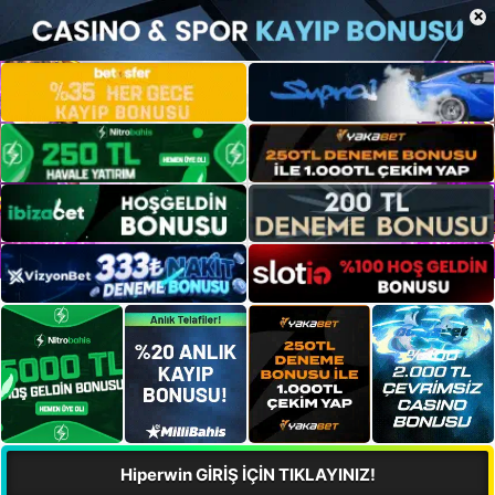
×
Hiperwin GİRİŞ İÇİN TIKLAYINIZ!