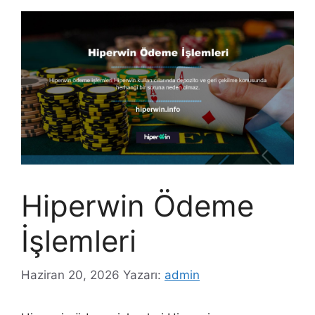
Hiperwin Ödeme
İşlemleri
Haziran 20, 2026
Yazarı:
admin