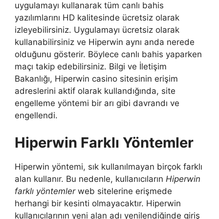
uygulamayı kullanarak tüm canlı bahis
yazılımlarını HD kalitesinde ücretsiz olarak
izleyebilirsiniz. Uygulamayı ücretsiz olarak
kullanabilirsiniz ve Hiperwin aynı anda nerede
olduğunu gösterir. Böylece canlı bahis yaparken
maçı takip edebilirsiniz. Bilgi ve İletişim
Bakanlığı, Hiperwin casino sitesinin erişim
adreslerini aktif olarak kullandığında, site
engelleme yöntemi bir arı gibi davrandı ve
engellendi.
Hiperwin Farklı Yöntemler
Hiperwin yöntemi, sık kullanılmayan birçok farklı
alan kullanır. Bu nedenle, kullanıcıların
Hiperwin
farklı yöntemler
web sitelerine erişmede
herhangi bir kesinti olmayacaktır. Hiperwin
kullanıcılarının yeni alan adı yenilendiğinde giriş