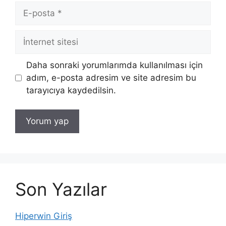
E-
posta
İnternet
sitesi
Daha sonraki yorumlarımda kullanılması için
adım, e-posta adresim ve site adresim bu
tarayıcıya kaydedilsin.
Son Yazılar
Hiperwin Giriş