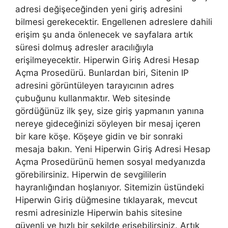
adresi değişeceğinden yeni giriş adresini
bilmesi gerekecektir. Engellenen adreslere dahili
erişim şu anda önlenecek ve sayfalara artık
süresi dolmuş adresler aracılığıyla
erişilmeyecektir. Hiperwin Giriş Adresi Hesap
Açma Prosedürü. Bunlardan biri, Sitenin IP
adresini görüntüleyen tarayıcının adres
çubuğunu kullanmaktır. Web sitesinde
gördüğünüz ilk şey, size giriş yapmanın yanına
nereye gideceğinizi söyleyen bir mesaj içeren
bir kare köşe. Köşeye gidin ve bir sonraki
mesaja bakın. Yeni Hiperwin Giriş Adresi Hesap
Açma Prosedürünü hemen sosyal medyanızda
görebilirsiniz. Hiperwin de sevgililerin
hayranlığından hoşlanıyor. Sitemizin üstündeki
Hiperwin Giriş düğmesine tıklayarak, mevcut
resmi adresinizle Hiperwin bahis sitesine
güvenli ve hızlı bir şekilde erişebilirsiniz. Artık