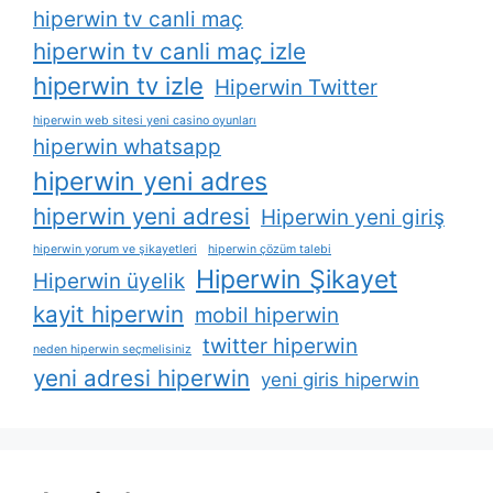
hiperwin tv canli maç
hiperwin tv canli maç izle
hiperwin tv izle
Hiperwin Twitter
hiperwin web sitesi yeni casino oyunları
hiperwin whatsapp
hiperwin yeni adres
hiperwin yeni adresi
Hiperwin yeni giriş
hiperwin yorum ve şikayetleri
hiperwin çözüm talebi
Hiperwin Şikayet
Hiperwin üyelik
kayit hiperwin
mobil hiperwin
twitter hiperwin
neden hiperwin seçmelisiniz
yeni adresi hiperwin
yeni giris hiperwin