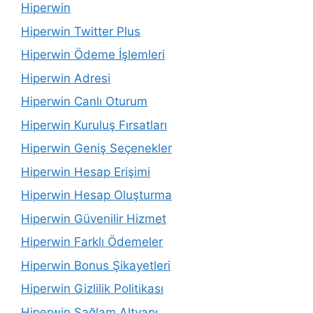
Hiperwin
Hiperwin Twitter Plus
Hiperwin Ödeme İşlemleri
Hiperwin Adresi
Hiperwin Canlı Oturum
Hiperwin Kuruluş Fırsatları
Hiperwin Geniş Seçenekler
Hiperwin Hesap Erişimi
Hiperwin Hesap Oluşturma
Hiperwin Güvenilir Hizmet
Hiperwin Farklı Ödemeler
Hiperwin Bonus Şikayetleri
Hiperwin Gizlilik Politikası
Hiperwin Sağlam Altyapı