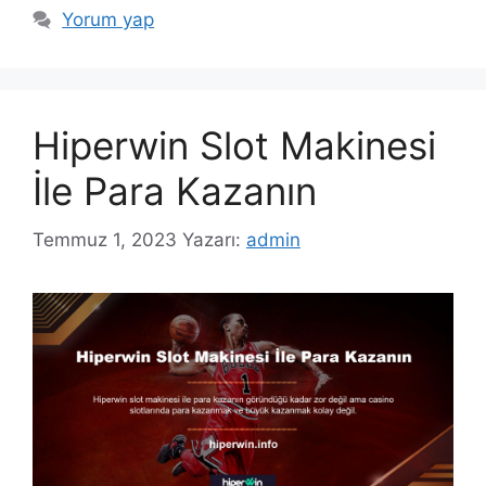
Yorum yap
Hiperwin Slot Makinesi
İle Para Kazanın
Temmuz 1, 2023
Yazarı:
admin