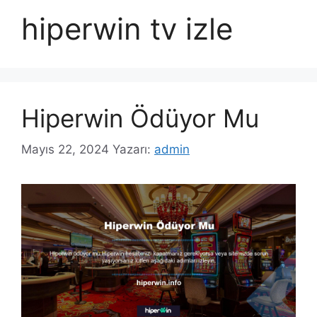
hiperwin tv izle
Hiperwin Ödüyor Mu
Mayıs 22, 2024
Yazarı:
admin