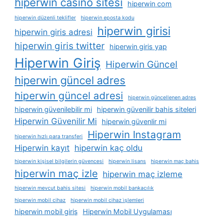
hiperwin casino sitesi
hiperwin com
hiperwin düzenli teklifler
hiperwin eposta kodu
hiperwin girisi
hiperwin giris adresi
hiperwin giris twitter
hiperwin giris yap
Hiperwin Giriş
Hiperwin Güncel
hiperwin güncel adres
hiperwin güncel adresi
hiperwin güncellenen adres
hiperwin güvenilebilir mi
hiperwin güvenilir bahis siteleri
Hiperwin Güvenilir Mi
hiperwin güvenlir mi
Hiperwin Instagram
hiperwin hızlı para transferi
Hiperwin kayıt
hiperwin kaç oldu
hiperwin kişisel bilgilerin güvencesi
hiperwin lisans
hiperwin maç bahis
hiperwin maç izle
hiperwin maç izleme
hiperwin mevcut bahis sitesi
hiperwin mobil bankacılık
hiperwin mobil cihaz
hiperwin mobil cihaz i̇şlemleri
hiperwin mobil giriş
Hiperwin Mobil Uygulaması