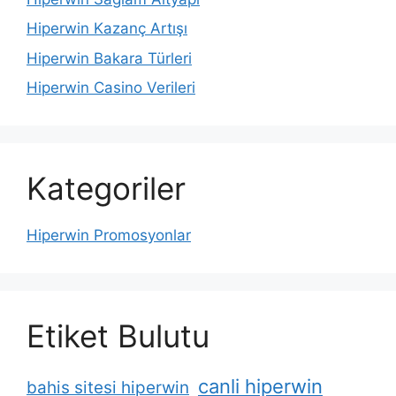
Hiperwin Kazanç Artışı
Hiperwin Bakara Türleri
Hiperwin Casino Verileri
Kategoriler
Hiperwin Promosyonlar
Etiket Bulutu
canli hiperwin
bahis sitesi hiperwin