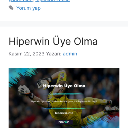
Yorum yap
Hiperwin Üye Olma
Kasım 22, 2023
Yazarı:
admin