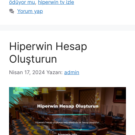
ödüyor mu
,
hiperwin tv izle
Yorum yap
Hiperwin Hesap
Oluşturun
Nisan 17, 2024
Yazarı:
admin