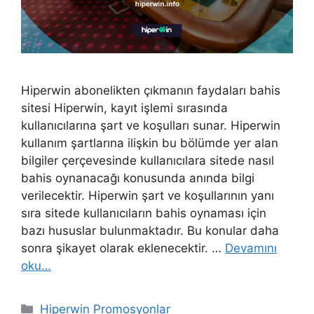
Hiperwin abonelikten çıkmanın faydaları bahis
sitesi Hiperwin, kayıt işlemi sırasında
kullanıcılarına şart ve koşulları sunar. Hiperwin
kullanım şartlarına ilişkin bu bölümde yer alan
bilgiler çerçevesinde kullanıcılara sitede nasıl
bahis oynanacağı konusunda anında bilgi
verilecektir. Hiperwin şart ve koşullarının yanı
sıra sitede kullanıcıların bahis oynaması için
bazı hususlar bulunmaktadır. Bu konular daha
sonra şikayet olarak eklenecektir. …
Devamını
oku…
Kategoriler
Hiperwin Promosyonlar