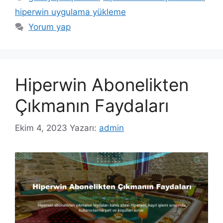
hiperwin uygulama yükleme
Yorum yap
Hiperwin Abonelikten
Çıkmanın Faydaları
Ekim 4, 2023
Yazarı:
admin