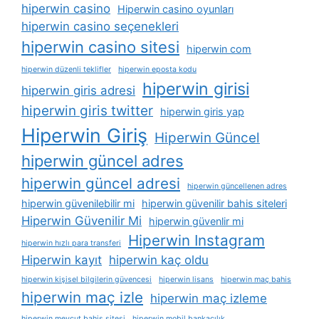
hiperwin casino
Hiperwin casino oyunları
hiperwin casino seçenekleri
hiperwin casino sitesi
hiperwin com
hiperwin düzenli teklifler
hiperwin eposta kodu
hiperwin girisi
hiperwin giris adresi
hiperwin giris twitter
hiperwin giris yap
Hiperwin Giriş
Hiperwin Güncel
hiperwin güncel adres
hiperwin güncel adresi
hiperwin güncellenen adres
hiperwin güvenilebilir mi
hiperwin güvenilir bahis siteleri
Hiperwin Güvenilir Mi
hiperwin güvenlir mi
Hiperwin Instagram
hiperwin hızlı para transferi
Hiperwin kayıt
hiperwin kaç oldu
hiperwin kişisel bilgilerin güvencesi
hiperwin lisans
hiperwin maç bahis
hiperwin maç izle
hiperwin maç izleme
hiperwin mevcut bahis sitesi
hiperwin mobil bankacılık