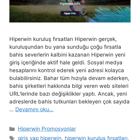
Hiperwin kuruluş fırsatları Hiperwin gerçek,
kuruluşundan bu yana sunduğu çoğu fırsatla
bahis severlerin kalbini kazanan Hiperwin yeni
giriş içeriğinde aktif hale geldi. Sosyal medya
hesaplarını kontrol ederek yeni adresi kolayca
bulabilirsiniz. Bahar tüm hızıyla devam ederken,
bahis şirketleri hakkında bilgi veren web siteleri
URL’lerinde bazı değişiklikler yaptı. Ancak, yeni
adreslerde bahis tutkunları bekleyen çok sayıda
…
Devamını oku…
Kategoriler
Hiperwin Promosyonlar
Etiketler
giris yap hiperwin
,
hiperwin kuruluş fırsatları
,