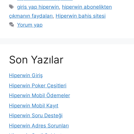
Etiketler
giris yap hiperwin
,
hiperwin abonelikten
çıkmanın faydaları
,
Hiperwin bahis sitesi
Yorum yap
Son Yazılar
Hiperwin Giriş
Hiperwin Poker Çeşitleri
Hiperwin Mobil Ödemeler
Hiperwin Mobil Kayıt
Hiperwin Soru Desteği
Hiperwin Adres Sorunları