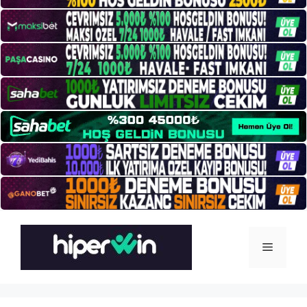
İçeriğe
atla
Menü