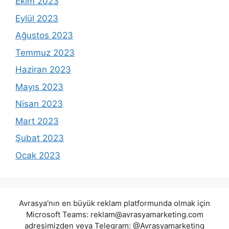
Ekim 2023
Eylül 2023
Ağustos 2023
Temmuz 2023
Haziran 2023
Mayıs 2023
Nisan 2023
Mart 2023
Şubat 2023
Ocak 2023
Avrasya'nın en büyük reklam platformunda olmak için
Microsoft Teams:
reklam@avrasyamarketing.com
adresimizden veya Telegram: @Avrasyamarketing