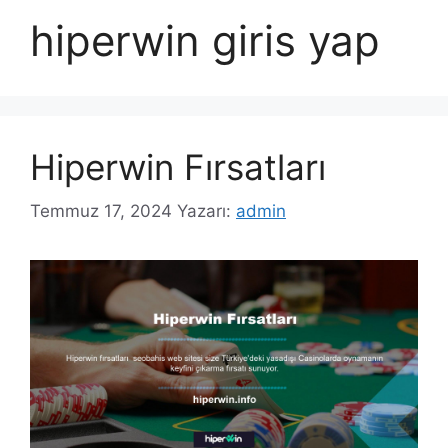
hiperwin giris yap
Hiperwin Fırsatları
Temmuz 17, 2024
Yazarı:
admin