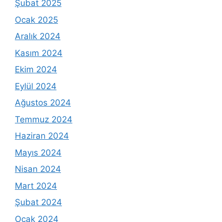
Şubat 2025
Ocak 2025
Aralık 2024
Kasım 2024
Ekim 2024
Eylül 2024
Ağustos 2024
Temmuz 2024
Haziran 2024
Mayıs 2024
Nisan 2024
Mart 2024
Şubat 2024
Ocak 2024