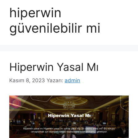
hiperwin
güvenilebilir mi
Hiperwin Yasal Mı
Kasım 8, 2023
Yazarı:
admin