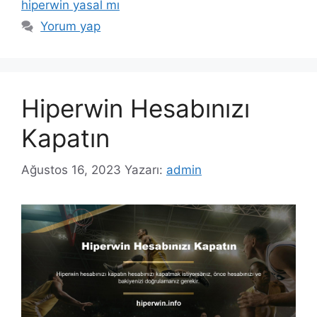
hiperwin yasal mı
Yorum yap
Hiperwin Hesabınızı
Kapatın
Ağustos 16, 2023
Yazarı:
admin