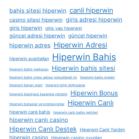
canli hiperwin
bahis sitesi hiperwin
giris adresi hiperwin
casino sitesi hiperwin
giris hiperwin
giris yap hiperwin
güncel adresi hiperwin
güncel hiperwin
Hiperwin Adresi
hiperwin adres
Hiperwin Bahis
hiperwin avantajları
Hiperwin bahis sitesi
hiperwin bahis mağazası
hiperwin bahis sitesi adresi güncellendi mi
hiperwin bahis üyeleri
hiperwin başarı oranı
hiperwin bilgi doğrulama
Hiperwin Bonus
hiperwin blackjack kazanma yöntemi
Hiperwin Canlı
hiperwin bonuslar ve promosyonlar
hiperwin canlı bahis
hiperwin canlı bahis gelirleri
hiperwin canlı casino
Hiperwin Canlı Destek
Hiperwin Canlı Yardım
hiperwin casino
Hiperwin casino oyunları