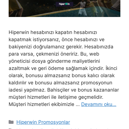
Hiperwin hesabınızı kapatın hesabınızı
kapatmak istiyorsanız, önce hesabınızı ve
bakiyenizi doğrulamanız gerekir. Hesabınızda
para varsa, çekmenizi öneririz. Bu, web
yöneticisi dosya gönderme maliyetlerini
azaltmak ve geri ödeme sağlamak içindir. İkinci
olarak, bonusu almazsanız bonus kalıcı olarak
kaldırılır ve bonusu almazsanız promosyonun
iadesi yapılmaz. Bahisçiler ve bonus kazananlar
müşteri hizmetleri ile iletişime geçmelidir.
Müşteri hizmetleri ekibimizle …
Devamını oku…
Kategoriler
Hiperwin Promosyonlar