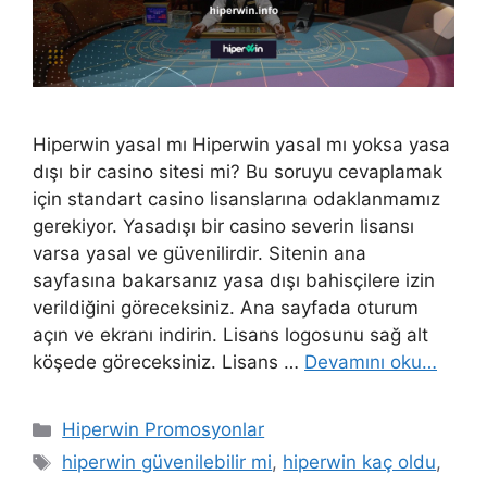
Hiperwin yasal mı Hiperwin yasal mı yoksa yasa
dışı bir casino sitesi mi? Bu soruyu cevaplamak
için standart casino lisanslarına odaklanmamız
gerekiyor. Yasadışı bir casino severin lisansı
varsa yasal ve güvenilirdir. Sitenin ana
sayfasına bakarsanız yasa dışı bahisçilere izin
verildiğini göreceksiniz. Ana sayfada oturum
açın ve ekranı indirin. Lisans logosunu sağ alt
köşede göreceksiniz. Lisans …
Devamını oku…
Kategoriler
Hiperwin Promosyonlar
Etiketler
hiperwin güvenilebilir mi
,
hiperwin kaç oldu
,