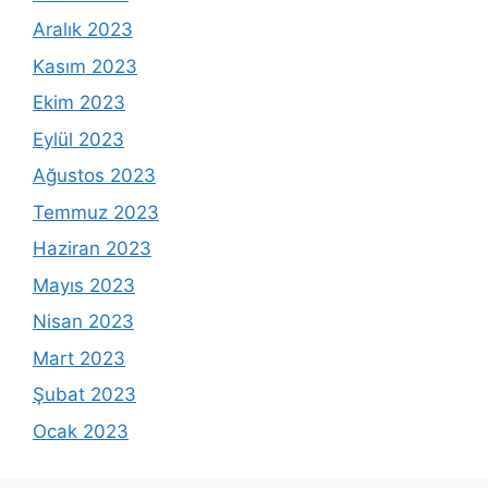
Aralık 2023
Kasım 2023
Ekim 2023
Eylül 2023
Ağustos 2023
Temmuz 2023
Haziran 2023
Mayıs 2023
Nisan 2023
Mart 2023
Şubat 2023
Ocak 2023