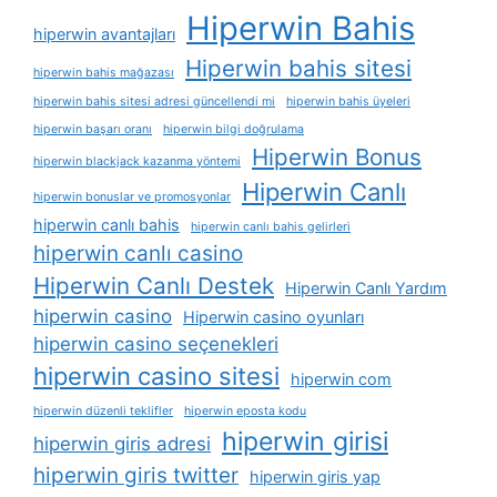
Hiperwin Bahis
hiperwin avantajları
Hiperwin bahis sitesi
hiperwin bahis mağazası
hiperwin bahis sitesi adresi güncellendi mi
hiperwin bahis üyeleri
hiperwin başarı oranı
hiperwin bilgi doğrulama
Hiperwin Bonus
hiperwin blackjack kazanma yöntemi
Hiperwin Canlı
hiperwin bonuslar ve promosyonlar
hiperwin canlı bahis
hiperwin canlı bahis gelirleri
hiperwin canlı casino
Hiperwin Canlı Destek
Hiperwin Canlı Yardım
hiperwin casino
Hiperwin casino oyunları
hiperwin casino seçenekleri
hiperwin casino sitesi
hiperwin com
hiperwin düzenli teklifler
hiperwin eposta kodu
hiperwin girisi
hiperwin giris adresi
hiperwin giris twitter
hiperwin giris yap