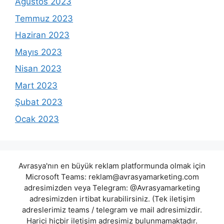
Ağustos 2023
Temmuz 2023
Haziran 2023
Mayıs 2023
Nisan 2023
Mart 2023
Şubat 2023
Ocak 2023
Avrasya'nın en büyük reklam platformunda olmak için
Microsoft Teams:
reklam@avrasyamarketing.com
adresimizden veya Telegram: @Avrasyamarketing
adresimizden irtibat kurabilirsiniz. (Tek iletişim
adreslerimiz teams / telegram ve mail adresimizdir.
Harici hiçbir iletişim adresimiz bulunmamaktadır.