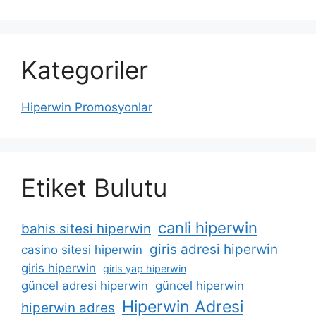
Kategoriler
Hiperwin Promosyonlar
Etiket Bulutu
canli hiperwin
bahis sitesi hiperwin
giris adresi hiperwin
casino sitesi hiperwin
giris hiperwin
giris yap hiperwin
güncel adresi hiperwin
güncel hiperwin
Hiperwin Adresi
hiperwin adres