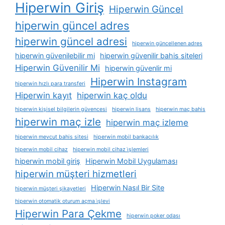
Hiperwin Giriş
Hiperwin Güncel
hiperwin güncel adres
hiperwin güncel adresi
hiperwin güncellenen adres
hiperwin güvenilebilir mi
hiperwin güvenilir bahis siteleri
Hiperwin Güvenilir Mi
hiperwin güvenlir mi
Hiperwin Instagram
hiperwin hızlı para transferi
Hiperwin kayıt
hiperwin kaç oldu
hiperwin kişisel bilgilerin güvencesi
hiperwin lisans
hiperwin maç bahis
hiperwin maç izle
hiperwin maç izleme
hiperwin mevcut bahis sitesi
hiperwin mobil bankacılık
hiperwin mobil cihaz
hiperwin mobil cihaz i̇şlemleri
hiperwin mobil giriş
Hiperwin Mobil Uygulaması
hiperwin müşteri hizmetleri
Hiperwin Nasıl Bir Site
hiperwin müşteri şikayetleri
hiperwin otomatik oturum açma i̇şlevi
Hiperwin Para Çekme
hiperwin poker odası