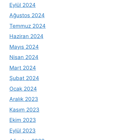
Eylül 2024
Ağustos 2024
Temmuz 2024
Haziran 2024
Mayıs 2024
Nisan 2024
Mart 2024
Şubat 2024
Ocak 2024
Aralık 2023
Kasım 2023
Ekim 2023
Eylül 2023