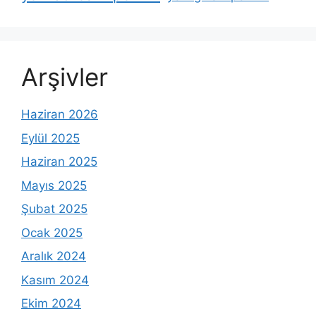
Arşivler
Haziran 2026
Eylül 2025
Haziran 2025
Mayıs 2025
Şubat 2025
Ocak 2025
Aralık 2024
Kasım 2024
Ekim 2024