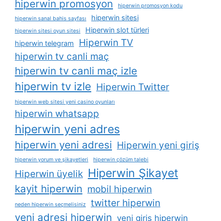
hiperwin promosyon
hiperwin promosyon kodu
hiperwin sitesi
hiperwin sanal bahis sayfası
Hiperwin slot türleri
hiperwin sitesi oyun sitesi
Hiperwin TV
hiperwin telegram
hiperwin tv canli maç
hiperwin tv canli maç izle
hiperwin tv izle
Hiperwin Twitter
hiperwin web sitesi yeni casino oyunları
hiperwin whatsapp
hiperwin yeni adres
hiperwin yeni adresi
Hiperwin yeni giriş
hiperwin yorum ve şikayetleri
hiperwin çözüm talebi
Hiperwin Şikayet
Hiperwin üyelik
kayit hiperwin
mobil hiperwin
twitter hiperwin
neden hiperwin seçmelisiniz
yeni adresi hiperwin
yeni giris hiperwin