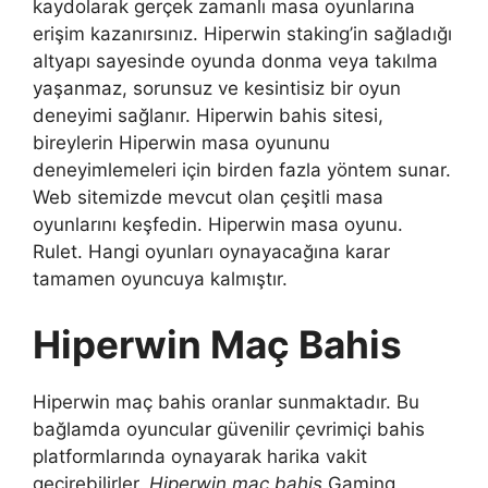
kaydolarak gerçek zamanlı masa oyunlarına
erişim kazanırsınız. Hiperwin staking’in sağladığı
altyapı sayesinde oyunda donma veya takılma
yaşanmaz, sorunsuz ve kesintisiz bir oyun
deneyimi sağlanır. Hiperwin bahis sitesi,
bireylerin Hiperwin masa oyununu
deneyimlemeleri için birden fazla yöntem sunar.
Web sitemizde mevcut olan çeşitli masa
oyunlarını keşfedin. Hiperwin masa oyunu.
Rulet. Hangi oyunları oynayacağına karar
tamamen oyuncuya kalmıştır.
Hiperwin Maç Bahis
Hiperwin maç bahis oranlar sunmaktadır. Bu
bağlamda oyuncular güvenilir çevrimiçi bahis
platformlarında oynayarak harika vakit
geçirebilirler.
Hiperwin maç bahis
Gaming