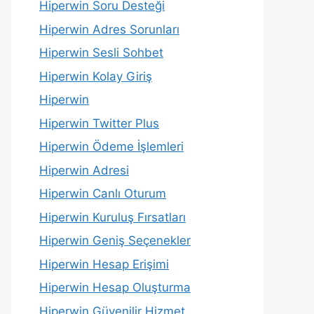
Hiperwin Soru Desteği
Hiperwin Adres Sorunları
Hiperwin Sesli Sohbet
Hiperwin Kolay Giriş
Hiperwin
Hiperwin Twitter Plus
Hiperwin Ödeme İşlemleri
Hiperwin Adresi
Hiperwin Canlı Oturum
Hiperwin Kuruluş Fırsatları
Hiperwin Geniş Seçenekler
Hiperwin Hesap Erişimi
Hiperwin Hesap Oluşturma
Hiperwin Güvenilir Hizmet