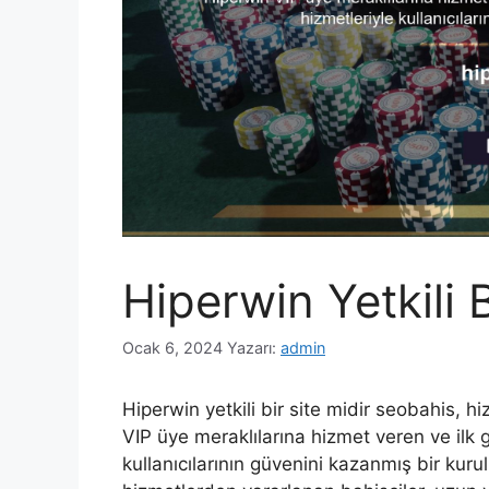
Hiperwin Yetkili B
Ocak 6, 2024
Yazarı:
admin
Hiperwin yetkili bir site midir seobahis, 
VIP üye meraklılarına hizmet veren ve ilk 
kullanıcılarının güvenini kazanmış bir kur