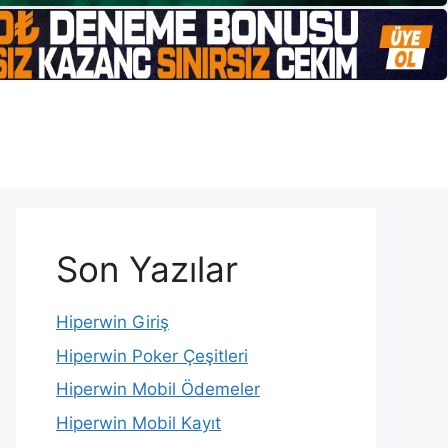
Son Yazılar
Hiperwin Giriş
Hiperwin Poker Çeşitleri
Hiperwin Mobil Ödemeler
Hiperwin Mobil Kayıt