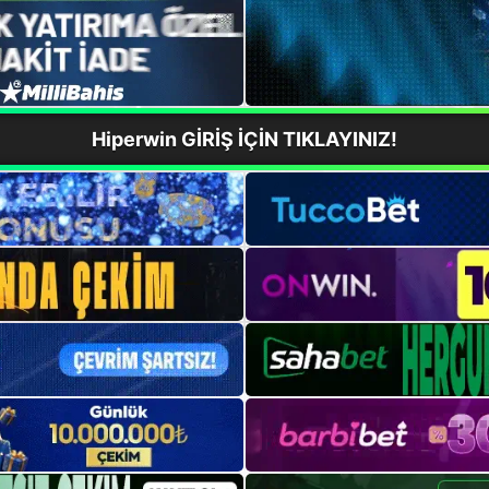
Hiperwin GİRİŞ İÇİN TIKLAYINIZ!