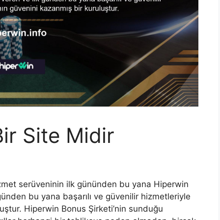
ir Site Midir
hizmet serüveninin ilk gününden bu yana Hiperwin
günden bu yana başarılı ve güvenilir hizmetleriyle
uluştur. Hiperwin Bonus Şirketi’nin sunduğu