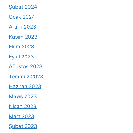
Şubat 2024
Ocak 2024
Aralık 2023
Kasım 2023
Ekim 2023
Eylül 2023
Ağustos 2023
Temmuz 2023
Haziran 2023
Mayıs 2023
Nisan 2023
Mart 2023
Şubat 2023