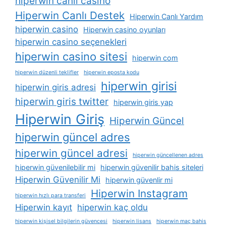
hiperwin canlı casino
Hiperwin Canlı Destek
Hiperwin Canlı Yardım
hiperwin casino
Hiperwin casino oyunları
hiperwin casino seçenekleri
hiperwin casino sitesi
hiperwin com
hiperwin düzenli teklifler
hiperwin eposta kodu
hiperwin girisi
hiperwin giris adresi
hiperwin giris twitter
hiperwin giris yap
Hiperwin Giriş
Hiperwin Güncel
hiperwin güncel adres
hiperwin güncel adresi
hiperwin güncellenen adres
hiperwin güvenilebilir mi
hiperwin güvenilir bahis siteleri
Hiperwin Güvenilir Mi
hiperwin güvenlir mi
Hiperwin Instagram
hiperwin hızlı para transferi
Hiperwin kayıt
hiperwin kaç oldu
hiperwin kişisel bilgilerin güvencesi
hiperwin lisans
hiperwin maç bahis