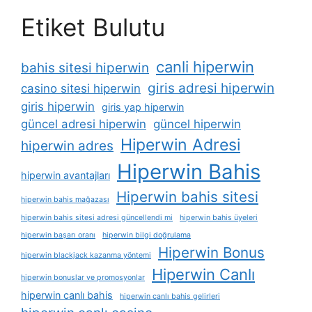
Etiket Bulutu
canli hiperwin
bahis sitesi hiperwin
giris adresi hiperwin
casino sitesi hiperwin
giris hiperwin
giris yap hiperwin
güncel adresi hiperwin
güncel hiperwin
Hiperwin Adresi
hiperwin adres
Hiperwin Bahis
hiperwin avantajları
Hiperwin bahis sitesi
hiperwin bahis mağazası
hiperwin bahis sitesi adresi güncellendi mi
hiperwin bahis üyeleri
hiperwin başarı oranı
hiperwin bilgi doğrulama
Hiperwin Bonus
hiperwin blackjack kazanma yöntemi
Hiperwin Canlı
hiperwin bonuslar ve promosyonlar
hiperwin canlı bahis
hiperwin canlı bahis gelirleri