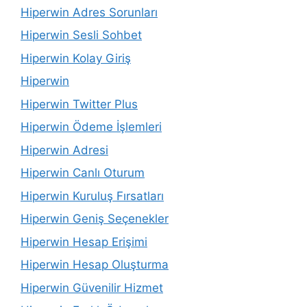
Hiperwin Adres Sorunları
Hiperwin Sesli Sohbet
Hiperwin Kolay Giriş
Hiperwin
Hiperwin Twitter Plus
Hiperwin Ödeme İşlemleri
Hiperwin Adresi
Hiperwin Canlı Oturum
Hiperwin Kuruluş Fırsatları
Hiperwin Geniş Seçenekler
Hiperwin Hesap Erişimi
Hiperwin Hesap Oluşturma
Hiperwin Güvenilir Hizmet