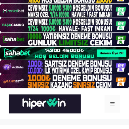
İçeriğe
atla
Menü