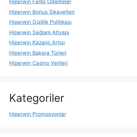
Hiperwin Farklı Ödemeler
Hiperwin Bonus Şikayetleri
Hiperwin Gizlilik Politikası
Hiperwin Sağlam Altyapı
Hiperwin Kazanç Artışı
Hiperwin Bakara Türleri
Hiperwin Casino Verileri
Kategoriler
Hiperwin Promosyonlar