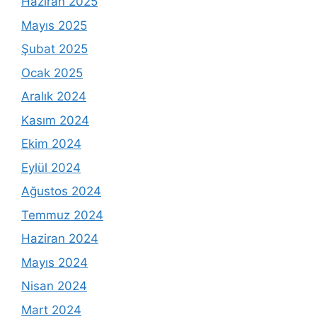
Haziran 2025
Mayıs 2025
Şubat 2025
Ocak 2025
Aralık 2024
Kasım 2024
Ekim 2024
Eylül 2024
Ağustos 2024
Temmuz 2024
Haziran 2024
Mayıs 2024
Nisan 2024
Mart 2024