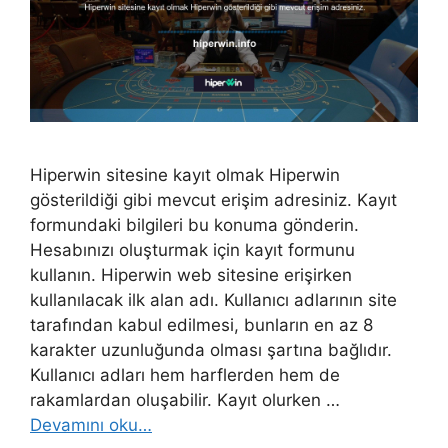
Hiperwin sitesine kayıt olmak Hiperwin
gösterildiği gibi mevcut erişim adresiniz. Kayıt
formundaki bilgileri bu konuma gönderin.
Hesabınızı oluşturmak için kayıt formunu
kullanın. Hiperwin web sitesine erişirken
kullanılacak ilk alan adı. Kullanıcı adlarının site
tarafından kabul edilmesi, bunların en az 8
karakter uzunluğunda olması şartına bağlıdır.
Kullanıcı adları hem harflerden hem de
rakamlardan oluşabilir. Kayıt olurken …
Devamını oku…