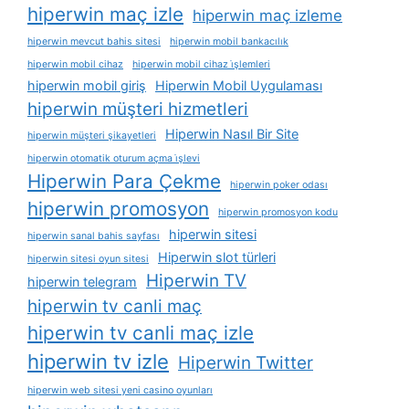
hiperwin maç izle
hiperwin maç izleme
hiperwin mevcut bahis sitesi
hiperwin mobil bankacılık
hiperwin mobil cihaz
hiperwin mobil cihaz i̇şlemleri
hiperwin mobil giriş
Hiperwin Mobil Uygulaması
hiperwin müşteri hizmetleri
Hiperwin Nasıl Bir Site
hiperwin müşteri şikayetleri
hiperwin otomatik oturum açma i̇şlevi
Hiperwin Para Çekme
hiperwin poker odası
hiperwin promosyon
hiperwin promosyon kodu
hiperwin sitesi
hiperwin sanal bahis sayfası
Hiperwin slot türleri
hiperwin sitesi oyun sitesi
Hiperwin TV
hiperwin telegram
hiperwin tv canli maç
hiperwin tv canli maç izle
hiperwin tv izle
Hiperwin Twitter
hiperwin web sitesi yeni casino oyunları