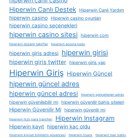
hiperwin canlı casino
Hiperwin Canlı Destek
Hiperwin Canlı Yardım
hiperwin casino
Hiperwin casino oyunları
hiperwin casino seçenekleri
hiperwin casino sitesi
hiperwin com
hiperwin düzenli teklifler
hiperwin eposta kodu
hiperwin girisi
hiperwin giris adresi
hiperwin giris twitter
hiperwin giris yap
Hiperwin Giriş
Hiperwin Güncel
hiperwin güncel adres
hiperwin güncel adresi
hiperwin güncellenen adres
hiperwin güvenilebilir mi
hiperwin güvenilir bahis siteleri
Hiperwin Güvenilir Mi
hiperwin güvenlir mi
Hiperwin Instagram
hiperwin hızlı para transferi
Hiperwin kayıt
hiperwin kaç oldu
hiperwin kişisel bilgilerin güvencesi
hiperwin lisans
hiperwin maç bahis