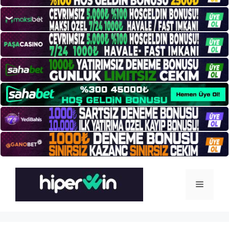
İçeriğe
atla
Menü