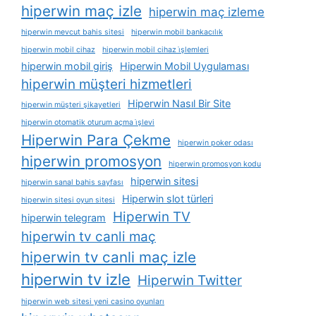
hiperwin maç izle
hiperwin maç izleme
hiperwin mevcut bahis sitesi
hiperwin mobil bankacılık
hiperwin mobil cihaz
hiperwin mobil cihaz i̇şlemleri
hiperwin mobil giriş
Hiperwin Mobil Uygulaması
hiperwin müşteri hizmetleri
Hiperwin Nasıl Bir Site
hiperwin müşteri şikayetleri
hiperwin otomatik oturum açma i̇şlevi
Hiperwin Para Çekme
hiperwin poker odası
hiperwin promosyon
hiperwin promosyon kodu
hiperwin sitesi
hiperwin sanal bahis sayfası
Hiperwin slot türleri
hiperwin sitesi oyun sitesi
Hiperwin TV
hiperwin telegram
hiperwin tv canli maç
hiperwin tv canli maç izle
hiperwin tv izle
Hiperwin Twitter
hiperwin web sitesi yeni casino oyunları