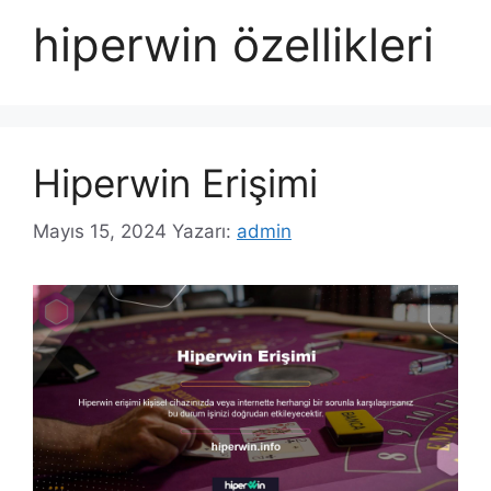
hiperwin özellikleri
Hiperwin Erişimi
Mayıs 15, 2024
Yazarı:
admin