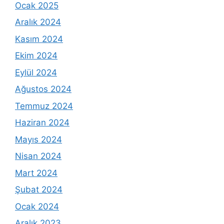
Ocak 2025
Aralık 2024
Kasım 2024
Ekim 2024
Eylül 2024
Ağustos 2024
Temmuz 2024
Haziran 2024
Mayıs 2024
Nisan 2024
Mart 2024
Şubat 2024
Ocak 2024
Aralık 2023