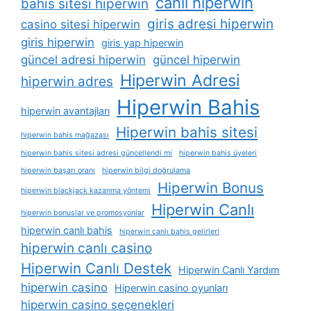
canli hiperwin
bahis sitesi hiperwin
giris adresi hiperwin
casino sitesi hiperwin
giris hiperwin
giris yap hiperwin
güncel adresi hiperwin
güncel hiperwin
Hiperwin Adresi
hiperwin adres
Hiperwin Bahis
hiperwin avantajları
Hiperwin bahis sitesi
hiperwin bahis mağazası
hiperwin bahis sitesi adresi güncellendi mi
hiperwin bahis üyeleri
hiperwin başarı oranı
hiperwin bilgi doğrulama
Hiperwin Bonus
hiperwin blackjack kazanma yöntemi
Hiperwin Canlı
hiperwin bonuslar ve promosyonlar
hiperwin canlı bahis
hiperwin canlı bahis gelirleri
hiperwin canlı casino
Hiperwin Canlı Destek
Hiperwin Canlı Yardım
hiperwin casino
Hiperwin casino oyunları
hiperwin casino seçenekleri