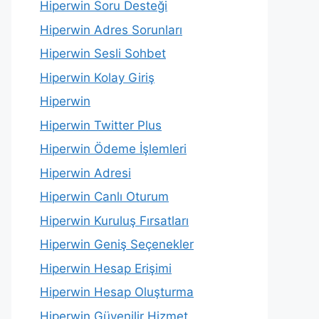
Hiperwin Soru Desteği
Hiperwin Adres Sorunları
Hiperwin Sesli Sohbet
Hiperwin Kolay Giriş
Hiperwin
Hiperwin Twitter Plus
Hiperwin Ödeme İşlemleri
Hiperwin Adresi
Hiperwin Canlı Oturum
Hiperwin Kuruluş Fırsatları
Hiperwin Geniş Seçenekler
Hiperwin Hesap Erişimi
Hiperwin Hesap Oluşturma
Hiperwin Güvenilir Hizmet