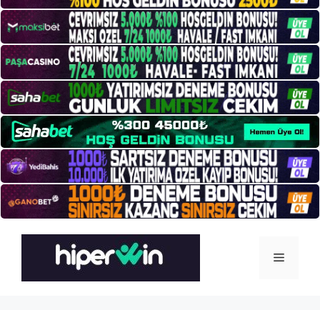
İçeriğe
atla
Menü