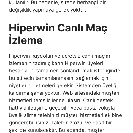
kullanılır. Bu nedenle, sitede herhangi bir
değişiklik yapmaya gerek yoktur.
Hiperwin Canlı Maç
İzleme
Hiperwin kaydolun ve ücretsiz canlı maçlar
izlemenin tadını çıkarın!Hiperwin üyeleri
hesaplarını tamamen sonlandırmak istediğinde,
bu sürecin tamamlanmasını sağlamak için
niyetlerini iletmeleri gerekir. Sistemden üyeliği
kaldırma şansı yoktur. Web sitesindeki müşteri
hizmetleri temsilcilerine ulaşın. Canlı destek
hattıyla iletişime geçebilir veya posta yoluyla
üyelik silme talebinizi müşteri hizmetleri ekibine
gönderebilirsiniz. Talebiniz özlü ve basit bir
şekilde sunulacaktır. Bu adımda, müşteri