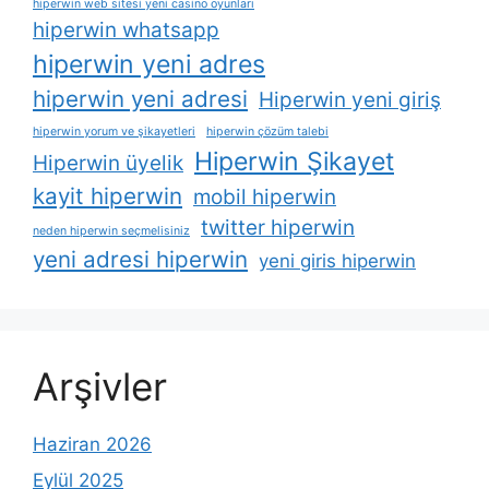
hiperwin web sitesi yeni casino oyunları
hiperwin whatsapp
hiperwin yeni adres
hiperwin yeni adresi
Hiperwin yeni giriş
hiperwin yorum ve şikayetleri
hiperwin çözüm talebi
Hiperwin Şikayet
Hiperwin üyelik
kayit hiperwin
mobil hiperwin
twitter hiperwin
neden hiperwin seçmelisiniz
yeni adresi hiperwin
yeni giris hiperwin
Arşivler
Haziran 2026
Eylül 2025