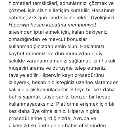
hizmetleri temsilcileri, sorunlarınızı çözmek ve
çözmek için sizinle iletişim kurabilir. Hesabınız
sabitse, 2-3 gün içinde silinecektir. Üyeliğinizi
Hiperwin hesap kapatma memnuniyet
sitesinden iptal etmek için, kalan bakiyeniz
olmadığından ve mevcut bonuslar
kullanmadığınızdan emin olun. Haklarınızı
kaybetmemenizi ve durumunuzdan en iyi
şekilde yararlanmamanızı sağlamak için hukuk
müşaviri arama ve duruşma talep etmeniz
tavsiye edilir. Hiperwin kayıt prosedürünü
izleyerek, hesabınız isteğiniz üzerine sistemden
kalıcı olarak kaldırılacaktır. Siteye bir kez daha
bahis yapmak istiyorsanız, benzer bir hesap
kullanmayacaksınız. Platforma erişmek için bir
kez daha üye olmalısınız. Hiperwin giriş
prosedürlerine girdiğinizde, Avrupa ve
ülkemizdeki önde gelen bahis ofislerinden