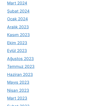
Mart 2024
Şubat 2024
Ocak 2024
Aralık 2023
Kasım 2023
Ekim 2023
Eylül 2023
Ağustos 2023
Temmuz 2023
Haziran 2023
Mayıs 2023
Nisan 2023
Mart 2023