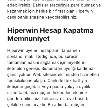
edebilirsiniz. Bahisler aracılığıyla para bulmak ve
kazanmak için harika bir fırsat olan Hiperwin
canlı bahis sitesine kaydolabilirsiniz.
Hiperwin Hesap Kapatma
Memnuniyet
Hiperwin üyeleri hesaplarını tamamen
sonlandırmak istediğinde, bu sürecin
tamamlanmasını sağlamak için niyetlerini
iletmeleri gerekir. Sistemden üyeliği kaldırma
şansı yoktur. Web sitesindeki müşteri hizmetleri
temsilcilerine ulaşın. Canlı destek hattıyla
iletişime geçebilir veya posta yoluyla üyelik
silme talebinizi müşteri hizmetleri ekibine
gönderebilirsiniz. Talebiniz özlü ve basit bir
şekilde sunulacaktır. Bu adımda, müşteri