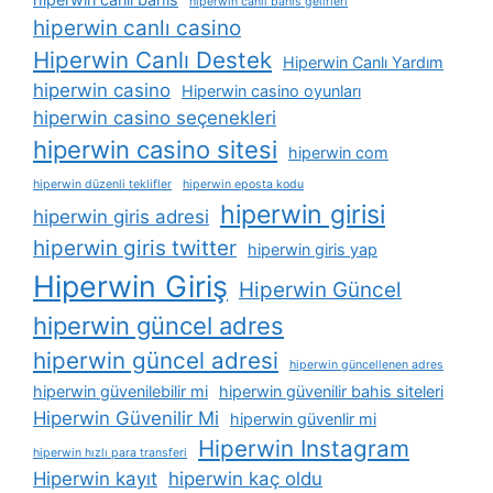
hiperwin canlı bahis gelirleri
hiperwin canlı casino
Hiperwin Canlı Destek
Hiperwin Canlı Yardım
hiperwin casino
Hiperwin casino oyunları
hiperwin casino seçenekleri
hiperwin casino sitesi
hiperwin com
hiperwin düzenli teklifler
hiperwin eposta kodu
hiperwin girisi
hiperwin giris adresi
hiperwin giris twitter
hiperwin giris yap
Hiperwin Giriş
Hiperwin Güncel
hiperwin güncel adres
hiperwin güncel adresi
hiperwin güncellenen adres
hiperwin güvenilebilir mi
hiperwin güvenilir bahis siteleri
Hiperwin Güvenilir Mi
hiperwin güvenlir mi
Hiperwin Instagram
hiperwin hızlı para transferi
Hiperwin kayıt
hiperwin kaç oldu