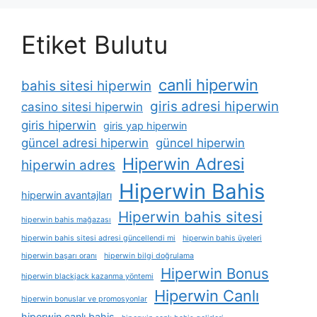
Etiket Bulutu
canli hiperwin
bahis sitesi hiperwin
giris adresi hiperwin
casino sitesi hiperwin
giris hiperwin
giris yap hiperwin
güncel adresi hiperwin
güncel hiperwin
Hiperwin Adresi
hiperwin adres
Hiperwin Bahis
hiperwin avantajları
Hiperwin bahis sitesi
hiperwin bahis mağazası
hiperwin bahis sitesi adresi güncellendi mi
hiperwin bahis üyeleri
hiperwin başarı oranı
hiperwin bilgi doğrulama
Hiperwin Bonus
hiperwin blackjack kazanma yöntemi
Hiperwin Canlı
hiperwin bonuslar ve promosyonlar
hiperwin canlı bahis